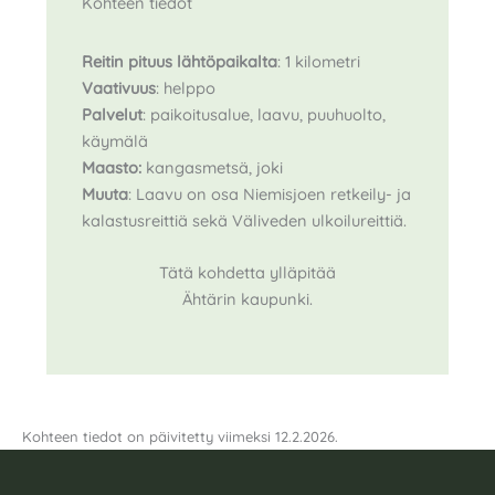
Kohteen tiedot
Reitin pituus
lähtöpaikalta
: 1 kilometri
Vaativuus
: helppo
Palvelut
: paikoitusalue, laavu, puuhuolto,
käymälä
Maasto:
kangasmetsä, joki
Muuta
: Laavu on osa Niemisjoen retkeily- ja
kalastusreittiä sekä Väliveden ulkoilureittiä.
Tätä kohdetta ylläpitää
Ähtärin kaupunki.
Kohteen tiedot on päivitetty viimeksi 12.2.2026.