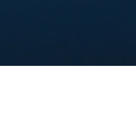
Ähtärin retkikohteet
Lajittele kohteen mukaan