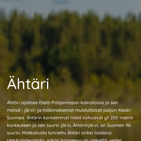
Ähtäri
Ähtäri sijaitsee Etelä-Pohjanmaan kainalossa ja sen
metsä-, järvi- ja mäkimaisemat muistuttavat paljon Keski-
Suomea. Ähtärin korkeimmat mäet kohoavat yli 200 metrin
korkeuteen ja sen suurin järvi, Ähtärinjärvi, on Suomen 96.
suurin. Matkailusta tunnettu Ähtäri onkin loistava
retkikohdevalinta, mikäli haaveena on retkeillä veden