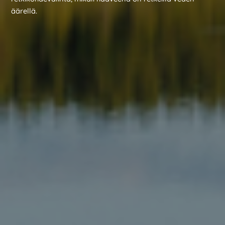
äärellä.