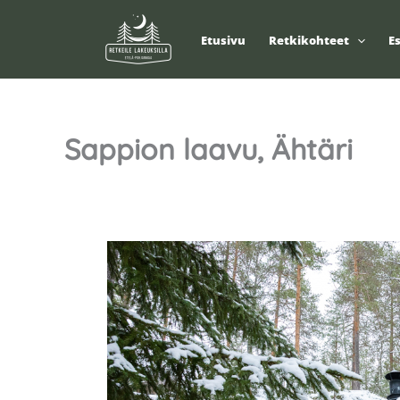
Siirry
sisältöön
Etusivu
Retkikohteet
E
Sappion laavu, Ähtäri