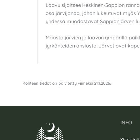
Laavu sijaitsee Keskinen-Sappion ranna
osa järvijonoa, johon lukeutuvat myös 
yhdessä muodostavat Sappionjärven lu
Maasto järvien ja laavun ympärillä poik
jyrkänteiden ansiosta. Järvet ovat kapeit
Kohteen tiedot on päivitetty viimeksi 21.1.2026.
INFO
Yhteistyö