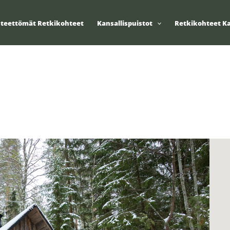
steettömät Retkikohteet
Kansallispuistot
Retkikohteet Ka