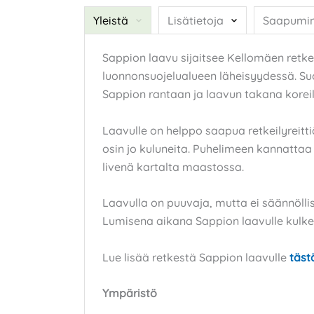
Yleistä
Lisätietoja
Saapumi
Sappion laavu sijaitsee Kellomäen retkei
luonnonsuojelualueen läheisyydessä. Su
Sappion rantaan ja laavun takana koreil
Laavulle on helppo saapua retkeilyreitti
osin jo kuluneita. Puhelimeen kannattaa l
livenä kartalta maastossa.
Laavulla on puuvaja, mutta ei säännölli
Lumisena aikana Sappion laavulle kulkev
Lue lisää retkestä Sappion laavulle
tästä
Ympäristö