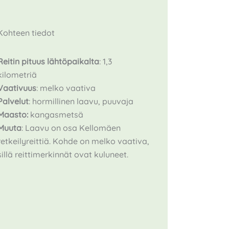
Kohteen tiedot
Reitin pituus
lähtöpaikalta
: 1,3
kilometriä
Vaativuus
: melko vaativa
Palvelut
: hormillinen laavu, puuvaja
Maasto:
kangasmetsä
Muuta
: Laavu on osa Kellomäen
retkeilyreittiä. Kohde on melko vaativa,
sillä reittimerkinnät ovat kuluneet.