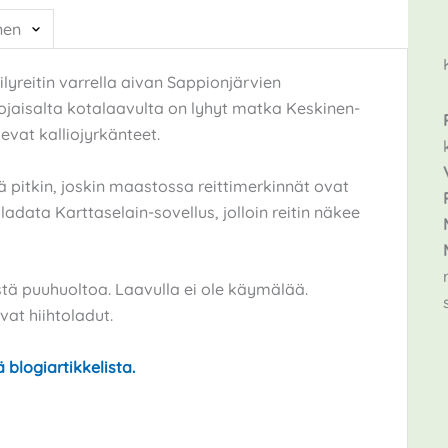
nen
lyreitin varrella aivan Sappionjärvien
ojaisalta kotalaavulta on lyhyt matka Keskinen-
evat kalliojyrkänteet.
ä pitkin, joskin maastossa reittimerkinnät ovat
adata Karttaselain-sovellus, jolloin reitin näkee
stä puuhuoltoa. Laavulla ei ole käymälää.
at hiihtoladut.
 blogiartikkelista.