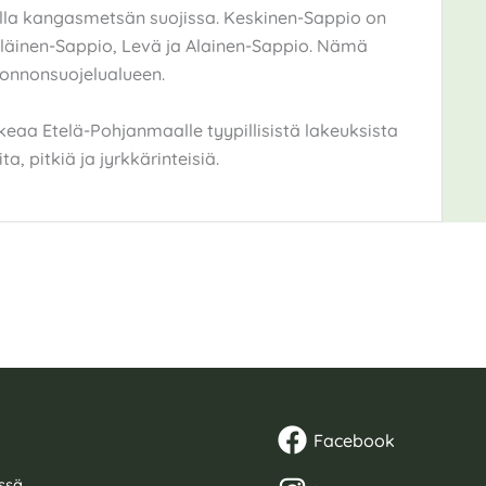
lla kangasmetsän suojissa. Keskinen-Sappio on
Yläinen-Sappio, Levä ja Alainen-Sappio. Nämä
onnonsuojelualueen.
keaa Etelä-Pohjanmaalle tyypillisistä lakeuksista
a, pitkiä ja jyrkkärinteisiä.
Facebook
ssä