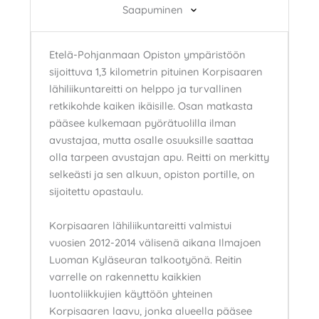
Saapuminen
Etelä-Pohjanmaan Opiston ympäristöön
sijoittuva 1,3 kilometrin pituinen Korpisaaren
lähiliikuntareitti on helppo ja turvallinen
retkikohde kaiken ikäisille. Osan matkasta
pääsee kulkemaan pyörätuolilla ilman
avustajaa, mutta osalle osuuksille saattaa
olla tarpeen avustajan apu. Reitti on merkitty
selkeästi ja sen alkuun, opiston portille, on
sijoitettu opastaulu.
Korpisaaren lähiliikuntareitti valmistui
vuosien 2012-2014 välisenä aikana Ilmajoen
Luoman Kyläseuran talkootyönä. Reitin
varrelle on rakennettu kaikkien
luontoliikkujien käyttöön yhteinen
Korpisaaren laavu, jonka alueella pääsee