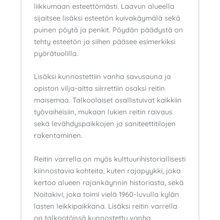
liikkumaan esteettömästi. Laavun alueella
sijaitsee lisäksi esteetön kuivakäymälä sekä
puinen pöytä ja penkit. Pöydän päädystä on
tehty esteetön ja siihen pääsee esimerkiksi
pyörätuolilla.
Lisäksi kunnostettiin vanha savusauna ja
opiston vilja-aitta siirrettiin osaksi reitin
maisemaa. Talkoolaiset osallistuivat kaikkiin
työvaiheisiin, mukaan lukien reitin raivaus
sekä levähdyspaikkojen ja saniteettitilojen
rakentaminen.
Reitin varrella on myös kulttuurihistoriallisesti
kiinnostavia kohteita, kuten rajapyykki, joka
kertoo alueen rajankäynnin historiasta, sekä
Noitakivi, joka toimi vielä 1960-luvulla kylän
lasten leikkipaikkana. Lisäksi reitin varrella
on talkootöissä kunnostettu vanha