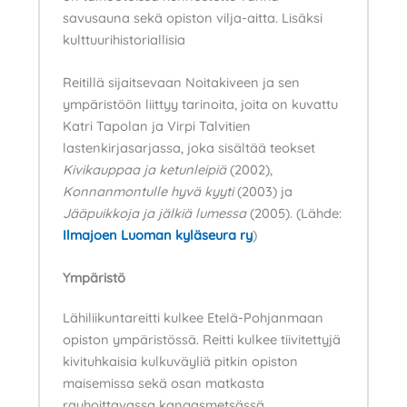
savusauna sekä opiston vilja-aitta. Lisäksi
kulttuurihistoriallisia
Reitillä sijaitsevaan Noitakiveen ja sen
ympäristöön liittyy tarinoita, joita on kuvattu
Katri Tapolan ja Virpi Talvitien
lastenkirjasarjassa, joka sisältää teokset
Kivikauppaa ja ketunleipiä
(2002),
Konnanmontulle hyvä kyyti
(2003) ja
Jääpuikkoja ja jälkiä lumessa
(2005). (Lähde:
Ilmajoen Luoman kyläseura ry
)
Ympäristö
Lähiliikuntareitti kulkee Etelä-Pohjanmaan
opiston ympäristössä. Reitti kulkee tiivitettyjä
kivituhkaisia kulkuväyliä pitkin opiston
maisemissa sekä osan matkasta
rauhoittavassa kangasmetsässä.