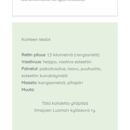
Kohteen tiedot
Reitin pituus
: 1,3 kilometriä (rengasreitti)
Vaativuus
: helppo, vaativa esteetön
Palvelut
: paikoitusalue, laavu, puuhuolto,
esteetön kuivakäymälä
Maasto:
kangasmetsä, pihapiiri
Muuta
:
Tätä kohdetta ylläpitää
Ilmajoen Luoman kyläseura ry.