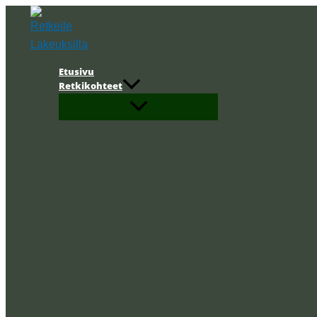
Siirry
sisältöön
Etusivu
Retkikohteet