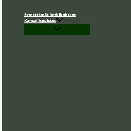
Esteettömät Retkikohteet
Kansallispuistot