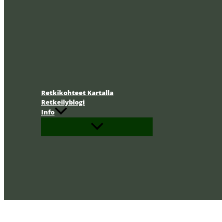
Retkikohteet Kartalla
Retkeilyblogi
Info
Hae