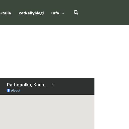
Hae
rtalla
Retkeilyblogi
Info