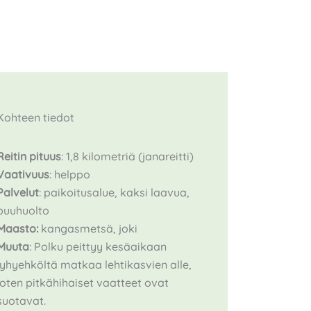
Kohteen tiedot
Reitin pituus
: 1,8 kilometriä (janareitti)
Vaativuus
: helppo
Palvelut
: paikoitusalue, kaksi laavua,
puuhuolto
Maasto:
kangasmetsä, joki
Muuta
: Polku peittyy kesäaikaan
lyhyehköltä matkaa lehtikasvien alle,
joten pitkähihaiset vaatteet ovat
suotavat.