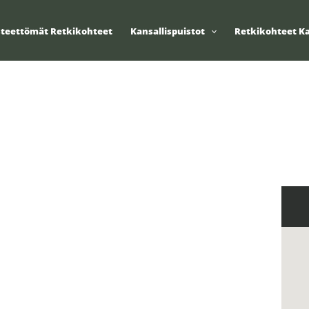
steettömät Retkikohteet
Kansallispuistot
Retkikohteet Ka