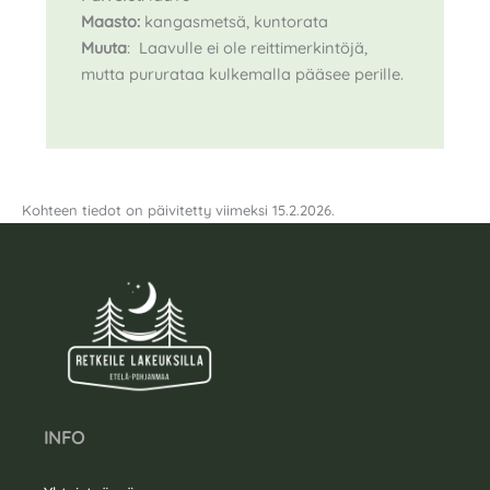
Maasto:
kangasmetsä, kuntorata
Muuta
: Laavulle ei ole reittimerkintöjä,
mutta pururataa kulkemalla pääsee perille.
Kohteen tiedot on päivitetty viimeksi 15.2.2026.
INFO