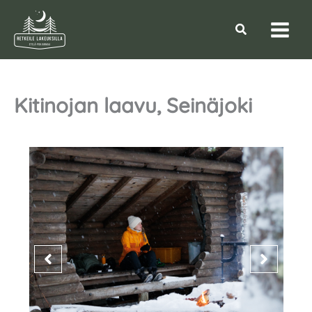
Siirry
sisältöön
Hae
Kitinojan laavu, Seinäjoki