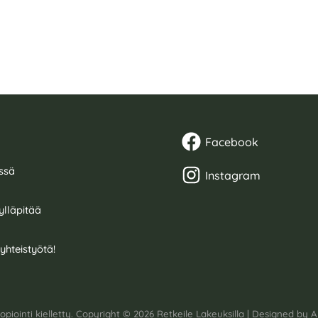
Facebook
ssä
Instagram
ylläpitää
hteistyötä!
kopiointi kielletty. Copyright © 2026 Retkeile Lakeuksilla | Designed by