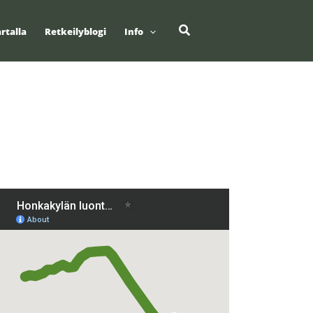
Hae
rtalla
Retkeilyblogi
Info