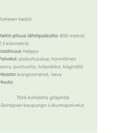
Kohteen tiedot
Reitin pituus
lähtöpaikalta
: 800 metriä,
2,3 kilometriä
Vaativuus
: helppo
Palvelut
: paikoitusalue, hormillinen
laavu, puuhuolto, tulipaikka, käymälä
Maasto:
kangasmetsä, neva
Muuta
:
Tätä kohdetta ylläpitää
Seinäjoen kaupungin Liikuntapalvelut.