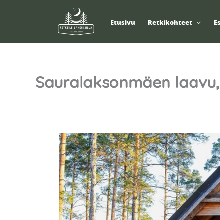
Siirry
sisältöön
Etusivu
Retkikohteet
E
Sauralaksonmäen laavu, 