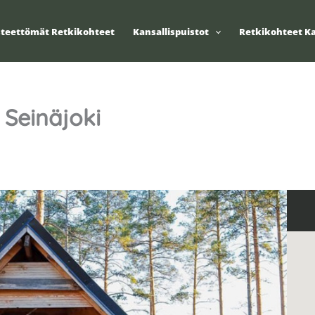
steettömät Retkikohteet
Kansallispuistot
Retkikohteet Ka
Seinäjoki