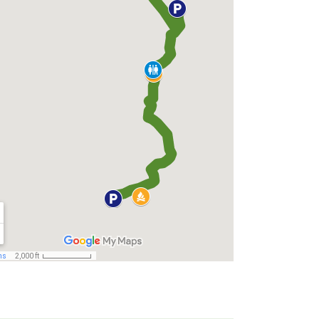
Laavulle pääsee saapumaan myös lumiseen aikaa