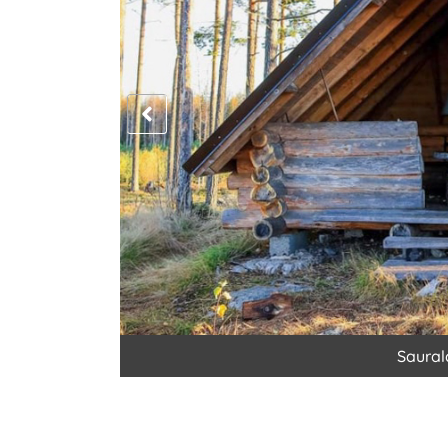
Saura
n