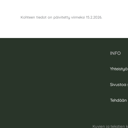
Kohteen tiedot on päivitetty viimeksi 15.2.2026.
INFO
Yhteistyö
Sivustoa 
Tehdään y
Kuvien ja tekstien 