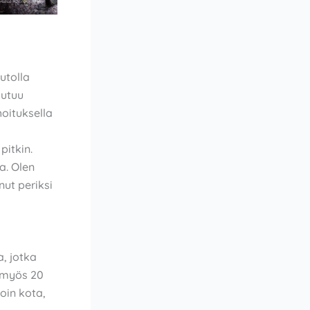
utolla
autuu
oituksella
pitkin.
a. Olen
ut periksi
a, jotka
e myös 20
oin kota,