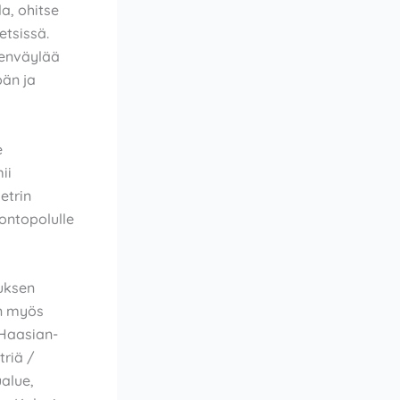
la, ohitse
etsissä.
eenväylää
pän ja
e
ii
etrin
uontopolulle
tuksen
n myös
 Haasian-
triä /
ualue,