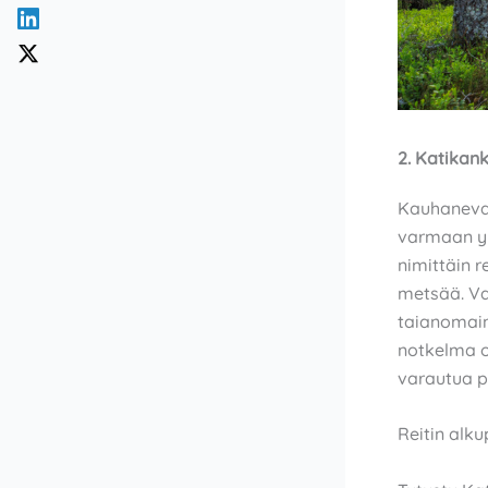
2. Katikan
Kauhanevan
varmaan yk
nimittäin r
metsää. Vaj
taianomain
notkelma o
varautua p
Reitin alk