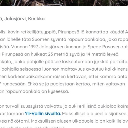
ä, Jalasjärvi, Kurikka
lisi kovin retkeilijätyyppiä, Pirunpesällä kannattaa käydä! A
an lähelle tätä Suomen syvintä rapaumaonkaloa, joka rap
 lisää. Vuonna 1997 Jalasjärven kunnan ja Spede Pasasen rah
 Pirunpesä on huikeat 23 metriä syvä ja 14 metriä leveä
alo, jonka pohjalle pääsee laskeutumaan jyrkkiä portaita 
 pohjalla seisoessa luonnon mahtavuus avautuu kaikkinens
nen korkeanpaikankammoisen kertovan, ettei kammo antan
Pirunpesään. Ehkä se jo puolestaan kertoo, miten valtavan
an rapaumaonkalo on kyseessä.
n turvallisuussyistä valvottu ja auki erillisinä aukioloaikoin
rkastamaan
Yli-Vallin sivuilta.
Maksullisella alueella sijaitse
ea näkötorni. Maksullisen alueen ulkopuolella on kaikille av