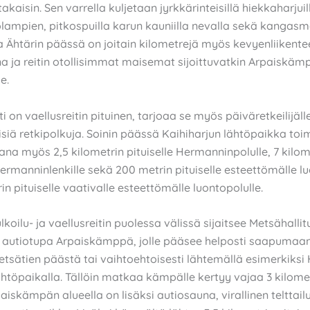
 takaisin. Sen varrella kuljetaan jyrkkärinteisillä hiekkaharjuil
olampien, pitkospuilla karun kauniilla nevalla sekä kangasm
 Ähtärin päässä on joitain kilometrejä myös kevyenliikent
na ja reitin otollisimmat maisemat sijoittuvatkin Arpaiskäm
le.
ti on vaellusreitin pituinen, tarjoaa se myös päiväretkeilijäll
siä retkipolkuja. Soinin päässä Kaihiharjun lähtöpaikka toim
ana myös 2,5 kilometrin pituiselle Hermanninpolulle, 7 kilom
Hermanninlenkille sekä 200 metrin pituiselle esteettömälle l
in pituiselle vaativalle esteettömälle luontopolulle.
lkoilu- ja vaellusreitin puolessa välissä sijaitsee Metsähalli
 autiotupa Arpaiskämppä, jolle pääsee helposti saapumaa
etsätien päästä tai vaihtoehtoisesti lähtemällä esimerkiksi
ähtöpaikalla. Tällöin matkaa kämpälle kertyy vajaa 3 kilome
aiskämpän alueella on lisäksi autiosauna, virallinen telttail