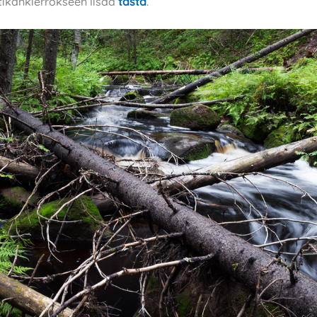
tikankierrokseen lisää
tästä
.