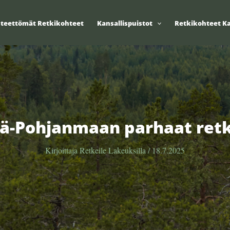
steettömät Retkikohteet
Kansallispuistot
Retkikohteet Ka
lä-Pohjanmaan parhaat ret
Kirjoittaja
Retkeile Lakeuksilla
/
18.7.2025