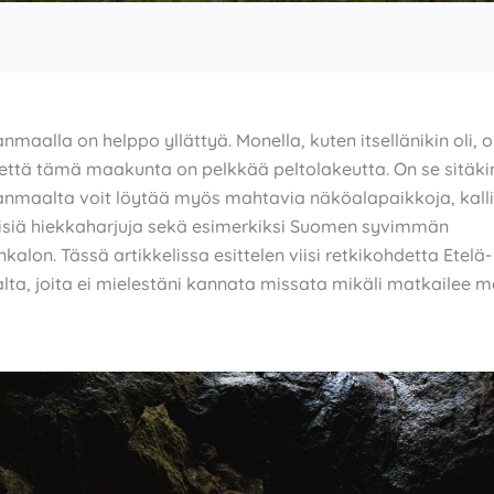
nmaalla on helppo yllättyä. Monella, kuten itsellänikin oli, 
 että tämä maakunta on pelkkää peltolakeutta. On se sitäki
anmaalta voit löytää myös mahtavia näköalapaikkoja, kalli
eisiä hiekkaharjuja sekä esimerkiksi Suomen syvimmän
lon. Tässä artikkelissa esittelen viisi retkikohdetta Etelä-
ta, joita ei mielestäni kannata missata mikäli matkailee