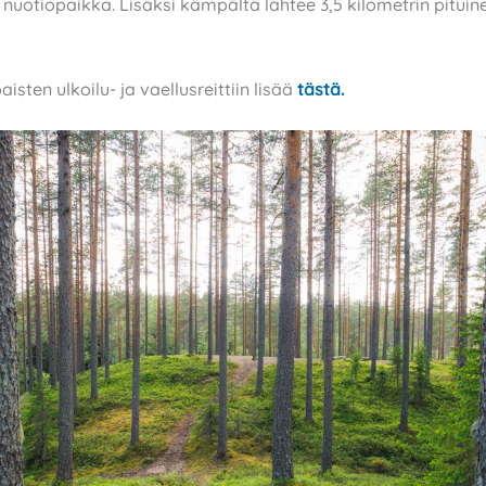
nuotiopaikka. Lisäksi kämpältä lähtee 3,5 kilometrin pituin
aisten ulkoilu- ja vaellusreittiin lisää
tästä.