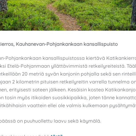
kierros, Kauhanevan-Pohjankankaan kansallispuisto
-Pohjankankaan kansallispuistossa kiertävä Katikankierr
si Etelä-Pohjanmaan yllättävimmistä retkeilyreiteistä. Tääl
etkeillään 20 metriä syvän kanjonin pohjalla sekä sen rinteil
aan 2 kilometrin pituisen retkeilyreitin varrella tunnelma o
en, erityisesti sateen jälkeen. Kesäisin kostea Katikankanjo
n tosin myös itikoiden suosikkipaikka, joten tänne kannatt
itkähihaisin vaattein ellei ole valmis kulkemaan pysähtymät
upäässä on puuhuollettu laavu sekä käymälä.