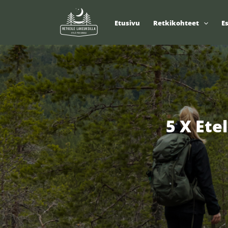
Siirry
sisältöön
Etusivu
Retkikohteet
E
5 X Ete