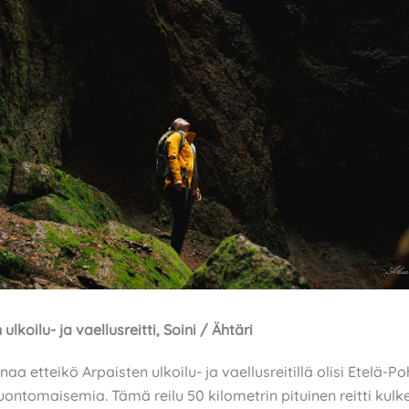
 ulkoilu- ja vaellusreitti, Soini / Ähtäri
naa etteikö Arpaisten ulkoilu- ja vaellusreitillä olisi Etelä
ontomaisemia. Tämä reilu 50 kilometrin pituinen reitti kulk