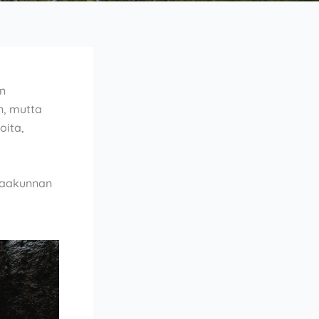
on
n, mutta
oita,
 maakunnan