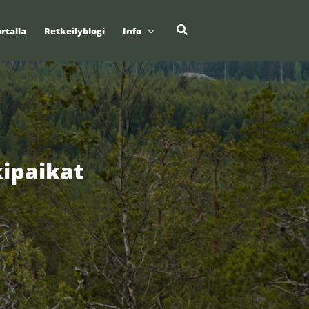
Hae
rtalla
Retkeilyblogi
Info
kipaikat