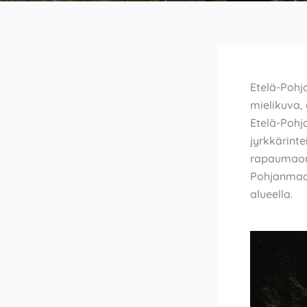
Etelä-Pohja
mielikuva,
Etelä-Pohj
jyrkkärint
rapaumaonka
Pohjanmaal
alueella.