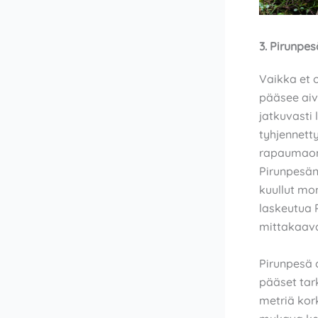
3. Pirunpes
Vaikka et o
pääsee aiv
jatkuvasti
tyhjennetty
rapaumaonk
Pirunpesän
kuullut mo
laskeutua 
mittakaav
Pirunpesä o
pääset ta
metriä kork