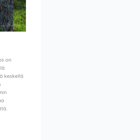
os on
lä
lä keskellä
n
nin
aa
tä.