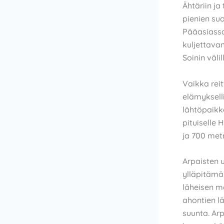
Ähtäriin ja
pienien su
Pääasiassa
kuljettava
Soinin välil
Vaikka reit
elämykselli
lähtöpaikk
pituiselle 
ja 700 metr
Arpaisten u
ylläpitämä
läheisen m
ahontien l
suunta. Arp