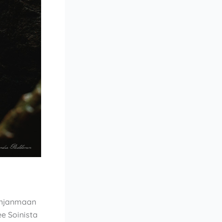
-Pohjanmaan
ee Soinista