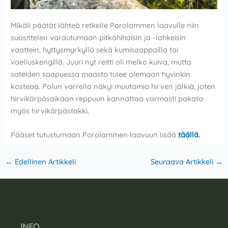
Mikäli päätät lähteä retkelle Porolammen laavulle niin
suosittelen varautumaan pitkähihaisin ja -lahkeisin
vaattein, hyttysmyrkyllä sekä kumisaappailla tai
vaelluskengillä. Juuri nyt reitti oli melko kuiva, mutta
sateiden saapuessa maasto tulee olemaan hyvinkin
kosteaa. Polun varrella näkyi muutamia hirven jälkiä, joten
hirvikärpäsaikaan reppuun kannattaa varmasti pakata
myös hirvikärpästakki.
Pääset tutustumaan Porolammen laavuun lisää
täällä.
←
Edellinen Artikkeli
Seuraava Artikkeli
→
INFO