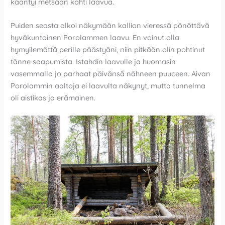
kääntyi metsään kohti laavua.
Puiden seasta alkoi näkymään kallion vieressä pönöttävä
hyväkuntoinen Porolammen laavu. En voinut olla
hymyilemättä perille päästyäni, niin pitkään olin pohtinut
tänne saapumista. Istahdin laavulle ja huomasin
vasemmalla jo parhaat päivänsä nähneen puuceen. Aivan
Porolammin aaltoja ei laavulta näkynyt, mutta tunnelma
oli aistikas ja erämainen.