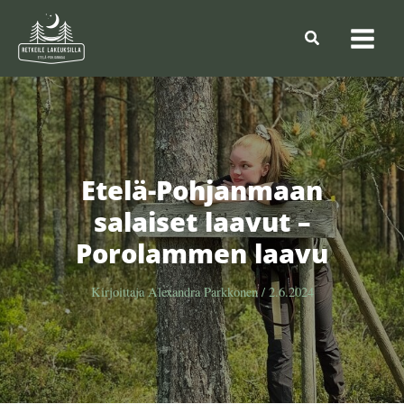
Siirry
sisältöön
Hae
Etelä-Pohjanmaan
salaiset laavut –
Porolammen laavu
Kirjoittaja
Alexandra Parkkonen
/
2.6.2024