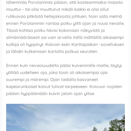
lähemmäs Porolammia pääsin, sitä kosteammaksi maasto
muuttui – tai olisi muuttunut mikäli kaikki ei olisi ollut
rutikuivaa pitkästä hellejaksosta johtuen. Noin sata metriä
ennen Porolammin rantaa polku ylitti ojan ja nousi nevalle.
Tässä kohtaa polku hävisi kokonaan näkyvistä ja
silmämääräisesti sai vain arvella millä mättäillä aikaisempi
kulkija oli hyppinyt. Kaivoin esiin Karttapaikan -sovelluksen
ja lähdin kulkemaan kartalla polkua seuraten.
Ennen kuin nevaosuudelta pääsi kuivemmille maille, täytyi
ylittää uudelleen oja, joka tosin oli aikaisempia ojia
suurempi ja märempi. Ojan laidalla kasvaneet
kapearunkoiset koivut tulivat tarpeeseen. Koivuun nojaten
pääsin hyppäämään kuivin jaloin ojan ylitse.