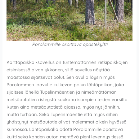
Porolammille osoittava opastekyltti
Karttapaikka -sovellus on tuntemattomien retkipaikkojen
etsimisessä aivan ykkönen, sillä sovellus näyttää
maastossa sijaitsevat polut. Sen avulla löysin myös
Porolammen laavulle kulkevan polun lähtöpaikan, joka
sijaitsee lähellä Tupelinmäentien ja nimeämättömän
metsäautotien risteystä kaukana isompien teiden varsilta.
Kuten aina metsäautotietä ajaessa, myös nyt jännitin,
mutta turhaan. Sekä Tupelinmäentie että myös siihen
yhdistynyt metsäautotie olivat molemmat oikein hyvässä
kunnossa. Lähtöpaikalla odotti Porolammille opastava
kyltti sekä kahden auton mentävä pieni levennys tiessä.