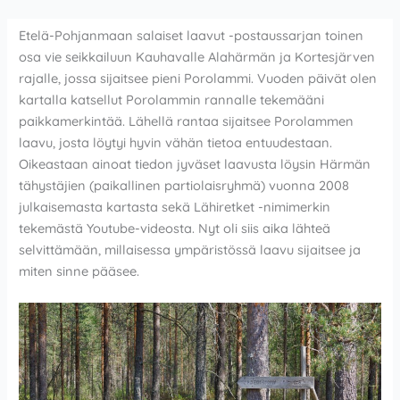
Etelä-Pohjanmaan salaiset laavut -postaussarjan toinen
osa vie seikkailuun Kauhavalle Alahärmän ja Kortesjärven
rajalle, jossa sijaitsee pieni Porolammi. Vuoden päivät olen
kartalla katsellut Porolammin rannalle tekemääni
paikkamerkintää. Lähellä rantaa sijaitsee Porolammen
laavu, josta löytyi hyvin vähän tietoa entuudestaan.
Oikeastaan ainoat tiedon jyväset laavusta löysin Härmän
tähystäjien (paikallinen partiolaisryhmä) vuonna 2008
julkaisemasta kartasta sekä Lähiretket -nimimerkin
tekemästä Youtube-videosta. Nyt oli siis aika lähteä
selvittämään, millaisessa ympäristössä laavu sijaitsee ja
miten sinne pääsee.