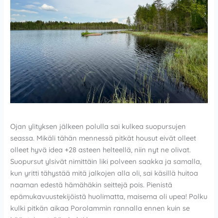
Ojan ylityksen jälkeen polulla sai kulkea suopursujen
seassa. Mikäli tähän mennessä pitkät housut eivät olleet
olleet hyvä idea +28 asteen helteellä, niin nyt ne olivat.
Suopursut ylsivät nimittäin liki polveen saakka ja samalla,
kun yritti tähystää mitä jalkojen alla oli, sai käsillä huitoa
naaman edestä hämähäkin seittejä pois. Pienistä
epämukavuustekijöistä huolimatta, maisema oli upea! Polku
kulki pitkän aikaa Porolammin rannalla ennen kuin se