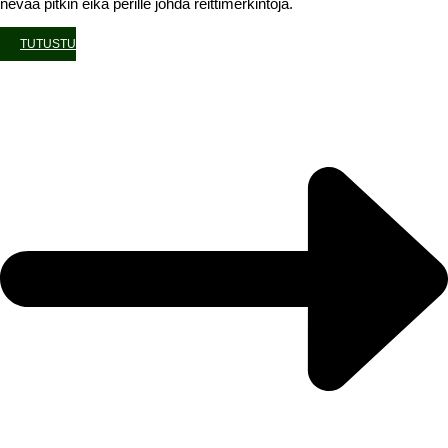
nevaa pitkin eikä perille johda reittimerkintöjä.
TUTUSTU