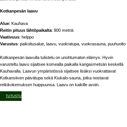
Kotkanpesän laavu
Alue
: Kauhava
Reitin pituus lähtöpaikalta
: 800 metriä
Vaativuus
: helppo
Varustus
: paikoitusalue, laavu, vuokratupa, vuokrasauna, puuhuolto
Kotkanpesän laavulla tulistelu on unohtumaton elämys. Hyvin
varusteltu laavu sijaitsee komealla paikalla kangasmetsän keskellä
Kauhavalla. Laavun ympäristössä sijaitsee lisäksi vuokrattavat
Kotkansiiven päivätupa sekä Kiukalo-sauna, jotka nostavat
retkikokemuksen huippuunsa. Laavu on kaikille avoin.
TUTUSTU