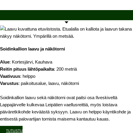
Soidinkallion laavu ja näkötorni
Alue
: Kortesjärvi, Kauhava
Reitin pituus lähtöpaikalta
: 200 metriä
Vaativuus
: helppo
Varustus
: paikoitusalue, laavu, näkötorni
Soidinkallion laavu sekä näkötorni ovat paitsi osa Ilveskiveltä
Lappajärvelle kulkevaa Leipätien vaellusreittiä, myös loistava
päiväretkikohde keväästä syksyyn. Laavu on helppo käyntikohde ja
entisestä palovartijan tornista maisema kantautuu kauas.
TUTUSTU