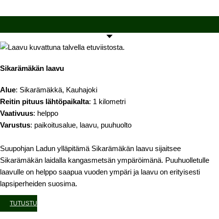
Sikarämäkän laavu
Alue
: Sikarämäkkä, Kauhajoki
Reitin pituus lähtöpaikalta
: 1 kilometri
Vaativuus
: helppo
Varustus
: paikoitusalue, laavu, puuhuolto
Suupohjan Ladun ylläpitämä Sikarämäkän laavu sijaitsee
Sikarämäkän laidalla kangasmetsän ympäröimänä. Puuhuolletulle
laavulle on helppo saapua vuoden ympäri ja laavu on erityisesti
lapsiperheiden suosima.
TUTUSTU