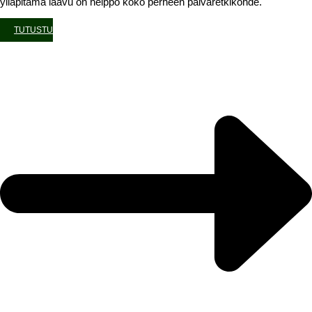
ylläpitämä laavu on helppo koko perheen päiväretkikohde.
TUTUSTU