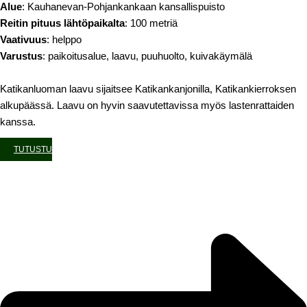
Alue
: Kauhanevan-Pohjankankaan kansallispuisto
Reitin pituus lähtöpaikalta
: 100 metriä
Vaativuus
: helppo
Varustus
: paikoitusalue, laavu, puuhuolto, kuivakäymälä
Katikanluoman laavu sijaitsee Katikankanjonilla, Katikankierroksen
alkupäässä. Laavu on hyvin saavutettavissa myös lastenrattaiden
kanssa.
TUTUSTU