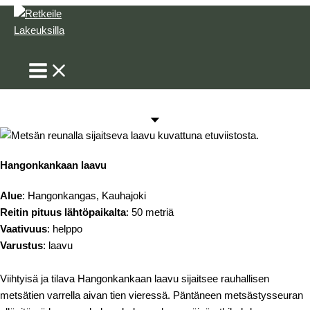
Siirry
sisältöön
Hae
Hangonkankaan laavu
Alue
: Hangonkangas, Kauhajoki
Reitin pituus lähtöpaikalta
: 50 metriä
Vaativuus
: helppo
Varustus
: laavu
Viihtyisä ja tilava Hangonkankaan laavu sijaitsee rauhallisen
metsätien varrella aivan tien vieressä. Päntäneen metsästysseuran