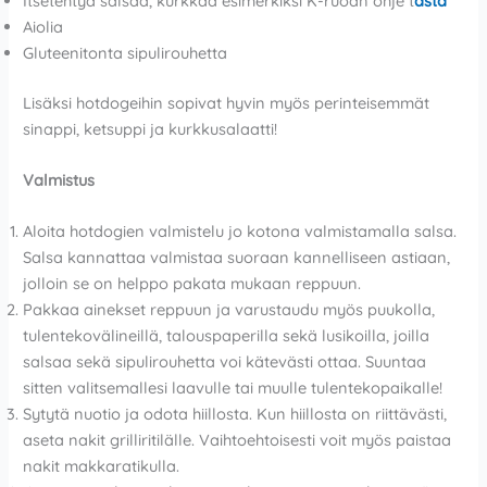
Itsetehtyä salsaa, kurkkaa esimerkiksi K-ruoan ohje t
ästä
Aiolia
Gluteenitonta sipulirouhetta
Lisäksi hotdogeihin sopivat hyvin myös perinteisemmät
sinappi, ketsuppi ja kurkkusalaatti!
Valmistus
Aloita hotdogien valmistelu jo kotona valmistamalla salsa.
Salsa kannattaa valmistaa suoraan kannelliseen astiaan,
jolloin se on helppo pakata mukaan reppuun.
Pakkaa ainekset reppuun ja varustaudu myös puukolla,
tulentekovälineillä, talouspaperilla sekä lusikoilla, joilla
salsaa sekä sipulirouhetta voi kätevästi ottaa. Suuntaa
sitten valitsemallesi laavulle tai muulle tulentekopaikalle!
Sytytä nuotio ja odota hiillosta. Kun hiillosta on riittävästi,
aseta nakit grilliritilälle. Vaihtoehtoisesti voit myös paistaa
nakit makkaratikulla.