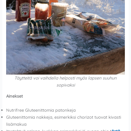
Täytteitä voi vaihdella helposti myös lapsen suuhun
sopivaksi
Ainekset
Nutrifree Gluteenittomia patonkeja
Gluteenittomia nakkeja, esimerkiksi chorizot tuovat kivasti
lisämakua