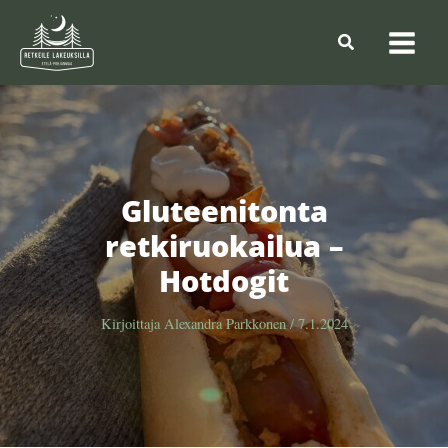
Siirry
sisältöön
Hae
Gluteenitonta
retkiruokailua –
Hotdogit
Kirjoittaja
Alexandra Parkkonen
/
7.1.2024