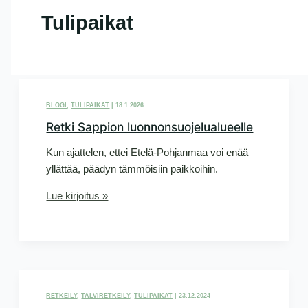
Tulipaikat
BLOGI
,
TULIPAIKAT
|
18.1.2026
Retki Sappion luonnonsuojelualueelle
Kun ajattelen, ettei Etelä-Pohjanmaa voi enää
yllättää, päädyn tämmöisiin paikkoihin.
Retki
Lue kirjoitus »
Sappion
luonnonsuojelualueelle
RETKEILY
,
TALVIRETKEILY
,
TULIPAIKAT
|
23.12.2024