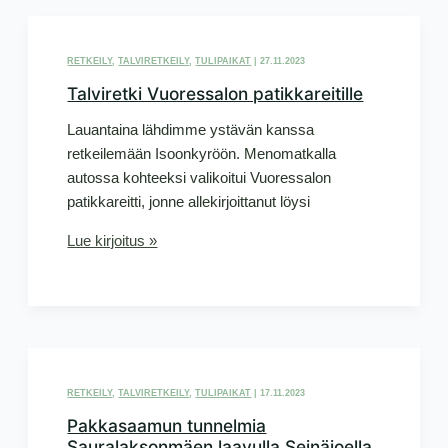
ihmemaan
keskellä
Ylistarossa
RETKEILY
,
TALVIRETKEILY
,
TULIPAIKAT
|
27.11.2023
Talviretki Vuoressalon patikkareitille
Lauantaina lähdimme ystävän kanssa
retkeilemään Isoonkyröön. Menomatkalla
autossa kohteeksi valikoitui Vuoressalon
patikkareitti, jonne allekirjoittanut löysi
Talviretki
Lue kirjoitus »
Vuoressalon
patikkareitille
RETKEILY
,
TALVIRETKEILY
,
TULIPAIKAT
|
17.11.2023
Pakkasaamun tunnelmia
Sauralaksonmäen laavulla Seinäjoella