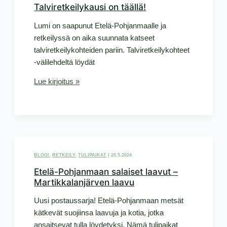
Talviretkeilykausi on täällä!
Lumi on saapunut Etelä-Pohjanmaalle ja
retkeilyssä on aika suunnata katseet
talviretkeilykohteiden pariin. Talviretkeilykohteet
-välilehdeltä löydät
Talviretkeilykausi
Lue kirjoitus »
on
täällä!
BLOGI
,
RETKEILY
,
TULIPAIKAT
|
20.5.2024
Etelä-Pohjanmaan salaiset laavut –
Martikkalanjärven laavu
Uusi postaussarja! Etelä-Pohjanmaan metsät
kätkevät suojiinsa laavuja ja kotia, jotka
ansaitsevat tulla löydetyksi. Nämä tulipaikat