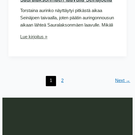
Torstaina aurinko näyttäytyi pitkästä aikaa
Seinäjoen taivaalla, joten päätin auringonnousun
aikaan lähteä Sauralaksonmäen laavulle. Mikäli
Pakkasaamun
Lue kirjoitus »
tunnelmia
Sauralaksonmäen
laavulla
Seinäjoella
1
2
Next
→