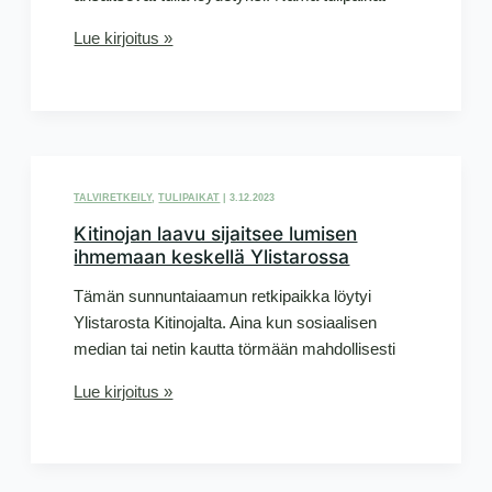
Etelä-
Lue kirjoitus »
Pohjanmaan
salaiset
laavut
–
Martikkalanjärven
laavu
TALVIRETKEILY
,
TULIPAIKAT
|
3.12.2023
Kitinojan laavu sijaitsee lumisen
ihmemaan keskellä Ylistarossa
Tämän sunnuntaiaamun retkipaikka löytyi
Ylistarosta Kitinojalta. Aina kun sosiaalisen
median tai netin kautta törmään mahdollisesti
Kitinojan
Lue kirjoitus »
laavu
sijaitsee
lumisen