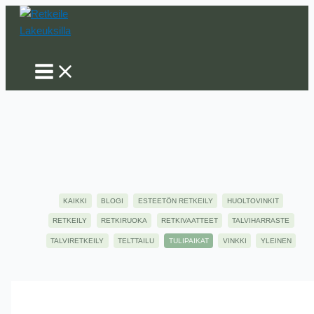
Siirry
sisältöön
Hae
Filter
KAIKKI
BLOGI
ESTEETÖN RETKEILY
HUOLTOVINKIT
posts
RETKEILY
RETKIRUOKA
RETKIVAATTEET
TALVIHARRASTE
by
TALVIRETKEILY
TELTTAILU
TULIPAIKAT
VINKKI
YLEINEN
category